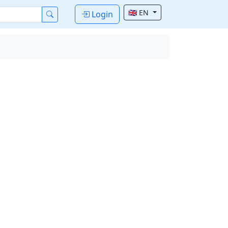
🇬🇧 EN
Login