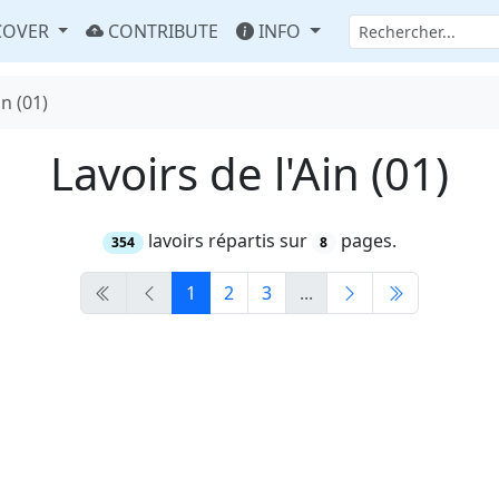
COVER
CONTRIBUTE
INFO
in (01)
Lavoirs de l'Ain (01)
lavoirs répartis sur
pages.
354
8
1
2
3
...