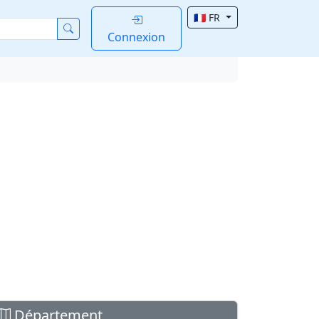
🇫🇷 FR
Connexion
Département