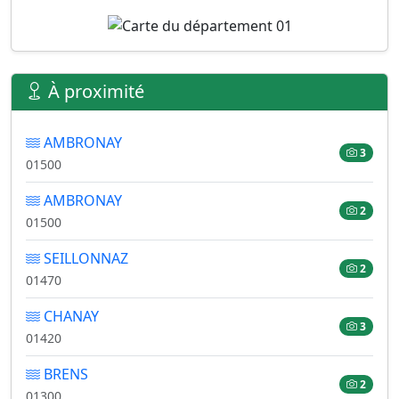
À proximité
AMBRONAY
3
01500
AMBRONAY
2
01500
SEILLONNAZ
2
01470
CHANAY
3
01420
BRENS
2
01300