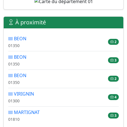
À proximité
BEON
2
01350
BEON
3
01350
BEON
2
01350
VIRIGNIN
4
01300
MARTIGNAT
3
01810