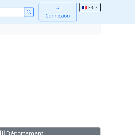
🇫🇷 FR
Connexion
Département