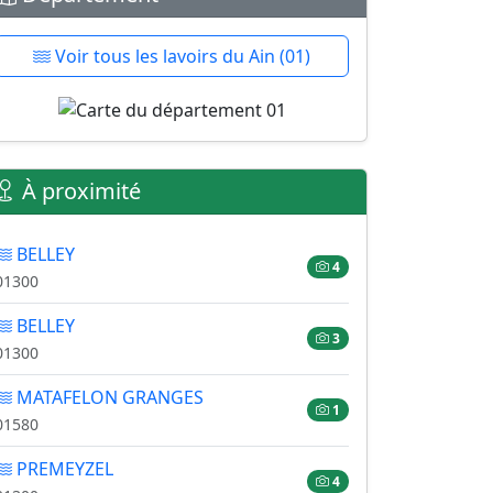
Voir tous les lavoirs du Ain (01)
À proximité
BELLEY
4
01300
BELLEY
3
01300
MATAFELON GRANGES
1
01580
PREMEYZEL
4