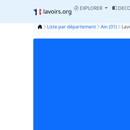
EXPLORER
DECO
lavoirs.org
Accueil
Liste par département
Ain (01)
Lav