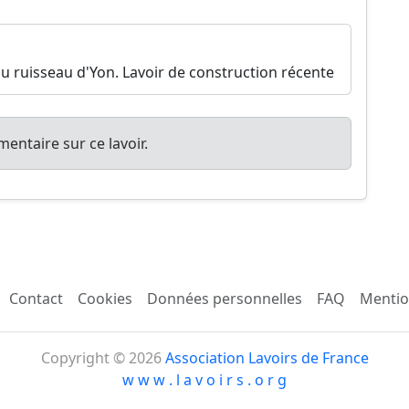
du ruisseau d'Yon. Lavoir de construction récente
entaire sur ce lavoir.
Contact
Cookies
Données personnelles
FAQ
Mentio
Copyright © 2026
Association Lavoirs de France
w w w . l a v o i r s . o r g