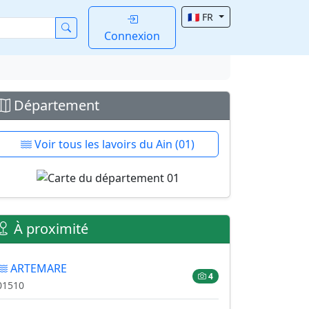
🇫🇷 FR
Connexion
Département
Voir tous les lavoirs du Ain (01)
À proximité
ARTEMARE
4
01510