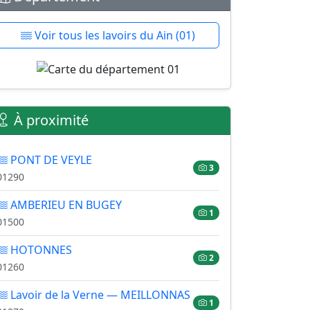
Voir tous les lavoirs du Ain (01)
À proximité
PONT DE VEYLE
3
01290
AMBERIEU EN BUGEY
1
01500
HOTONNES
2
01260
Lavoir de la Verne — MEILLONNAS
1