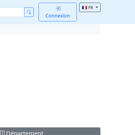
🇫🇷 FR
Connexion
Département