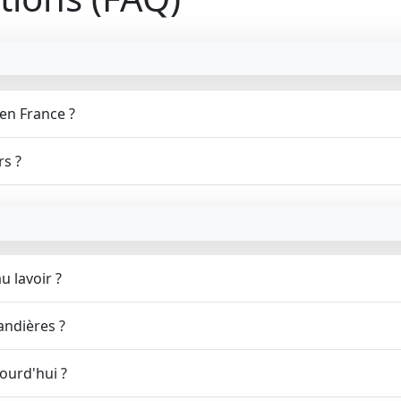
 en France ?
rs ?
 lavoir ?
vandières ?
jourd'hui ?