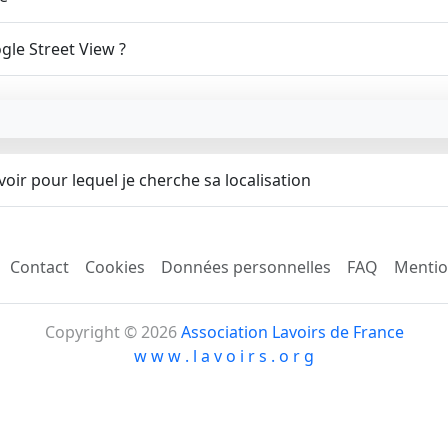
gle Street View ?
oir pour lequel je cherche sa localisation
Contact
Cookies
Données personnelles
FAQ
Mentio
Copyright © 2026
Association Lavoirs de France
w w w . l a v o i r s . o r g