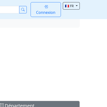
🇫🇷 FR
Connexion
Département