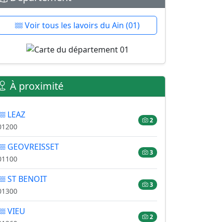
Voir tous les lavoirs du Ain (01)
À proximité
LEAZ
2
01200
GEOVREISSET
3
01100
ST BENOIT
3
01300
VIEU
2