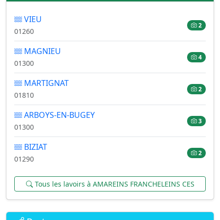
VIEU
2
01260
MAGNIEU
4
01300
MARTIGNAT
2
01810
ARBOYS-EN-BUGEY
3
01300
BIZIAT
2
01290
Tous les lavoirs à AMAREINS FRANCHELEINS CES