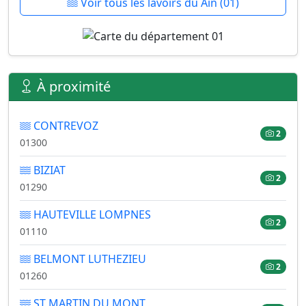
Voir tous les lavoirs du Ain (01)
À proximité
CONTREVOZ
2
01300
BIZIAT
2
01290
HAUTEVILLE LOMPNES
2
01110
BELMONT LUTHEZIEU
2
01260
ST MARTIN DU MONT