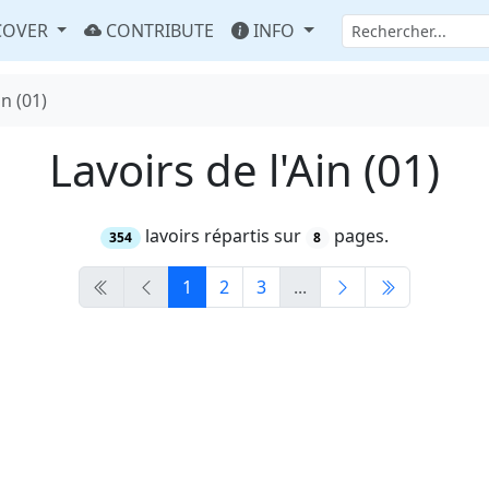
COVER
CONTRIBUTE
INFO
in (01)
Lavoirs de l'Ain (01)
lavoirs répartis sur
pages.
354
8
1
2
3
...