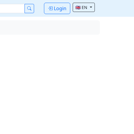
🇬🇧 EN
Login