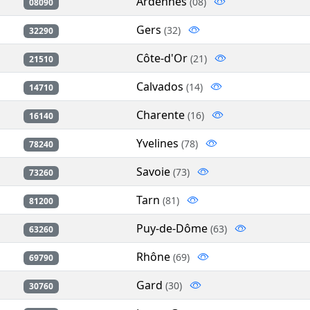
Ardennes
(08)
08090
Gers
(32)
32290
Côte-d'Or
(21)
21510
Calvados
(14)
14710
Charente
(16)
16140
Yvelines
(78)
78240
Savoie
(73)
73260
Tarn
(81)
81200
Puy-de-Dôme
(63)
63260
Rhône
(69)
69790
Gard
(30)
30760