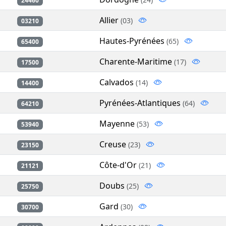
24460
Allier
(03)
03210
Hautes-Pyrénées
(65)
65400
Charente-Maritime
(17)
17500
Calvados
(14)
14400
Pyrénées-Atlantiques
(64)
64210
Mayenne
(53)
53940
Creuse
(23)
23150
Côte-d'Or
(21)
21121
Doubs
(25)
25750
Gard
(30)
30700