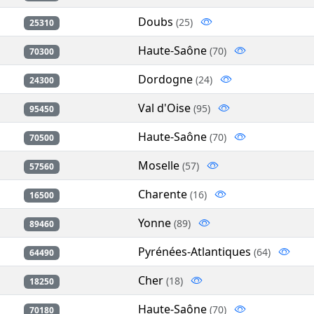
Doubs
(25)
25310
Haute-Saône
(70)
70300
Dordogne
(24)
24300
Val d'Oise
(95)
95450
Haute-Saône
(70)
70500
Moselle
(57)
57560
Charente
(16)
16500
Yonne
(89)
89460
Pyrénées-Atlantiques
(64)
64490
Cher
(18)
18250
Haute-Saône
(70)
70180