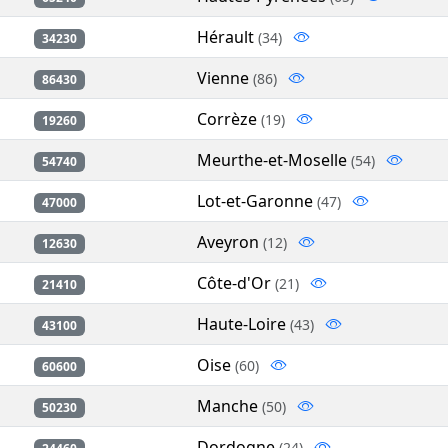
Hérault
(34)
34230
Vienne
(86)
86430
Corrèze
(19)
19260
Meurthe-et-Moselle
(54)
54740
Lot-et-Garonne
(47)
47000
Aveyron
(12)
12630
Côte-d'Or
(21)
21410
Haute-Loire
(43)
43100
Oise
(60)
60600
Manche
(50)
50230
Dordogne
(24)