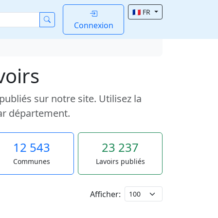
🇫🇷 FR
Connexion
voirs
liés sur notre site. Utilisez la
ar département.
12 543
23 237
Communes
Lavoirs publiés
Afficher: