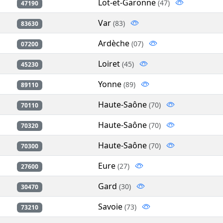
Lot-et-Garonne
(47)
47190
Var
(83)
83630
Ardèche
(07)
07200
Loiret
(45)
45230
Yonne
(89)
89110
Haute-Saône
(70)
70110
Haute-Saône
(70)
70320
Haute-Saône
(70)
70300
Eure
(27)
27600
Gard
(30)
30470
Savoie
(73)
73210