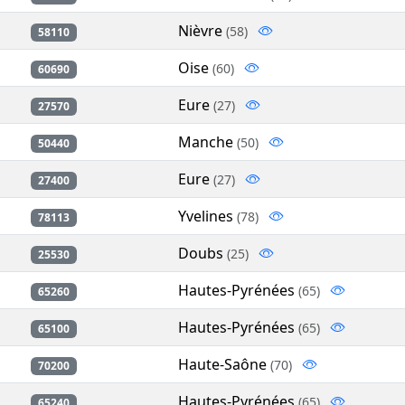
Nièvre
(58)
58110
Oise
(60)
60690
Eure
(27)
27570
Manche
(50)
50440
Eure
(27)
27400
Yvelines
(78)
78113
Doubs
(25)
25530
Hautes-Pyrénées
(65)
65260
Hautes-Pyrénées
(65)
65100
Haute-Saône
(70)
70200
Hautes-Pyrénées
(65)
65240