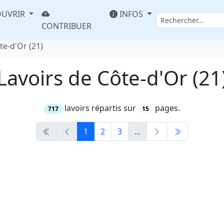
UVRIR
INFOS
CONTRIBUER
te-d'Or (21)
Lavoirs de Côte-d'Or (21
lavoirs répartis sur
pages.
717
15
1
2
3
...