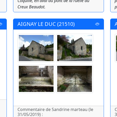
Coquille, en aval du pont de la ruelle du
p
Creux Beaudot.
p
AIGNAY LE DUC (21510)
Commentaire de Sandrine marteau (le
C
31/05/2019) :
3