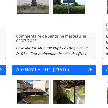
C
0
Commentaire de Sandrine marteau (le
M
02/07/2022) :
e
l
Ce lavoir est situé rue Ruffey à l'angle de la
u
D107a. C'est maintenant la salle des fêtes.
d
AIGNAY LE DUC (21510)