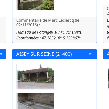
C
2
Commentaire de Marc Leclercq (le
U
02/11/2016) :
m
Hameau de Potangey, sur l’Oucherotte.
t
Coordonnées : 47,185216° 5,159867°
é
AISEY SUR SEINE (21400)