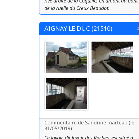
rive droite de la Coquille, en amont du pont
de la ruelle du Creux Beaudot.
AIGNAY LE DUC (21510)
Commentaire de Sandrine marteau (le
31/05/2019) :
Ce lavoir, dit lavoir des Roches, est situé à