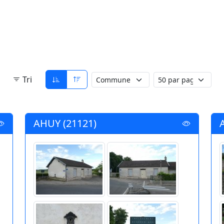
Tri
AHUY (21121)