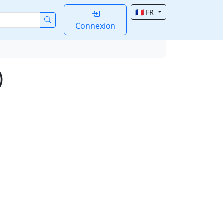
🇫🇷 FR
Connexion
)