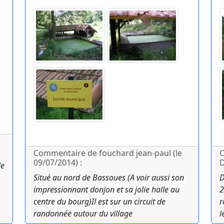
Commentaire de fouchard jean-paul (le
C
09/07/2014) :
D
le
Situé au nord de Bassoues (A voir aussi son
D
impressionnant donjon et sa jolie halle au
2
centre du bourg)Il est sur un circuit de
r
randonnée autour du village
l