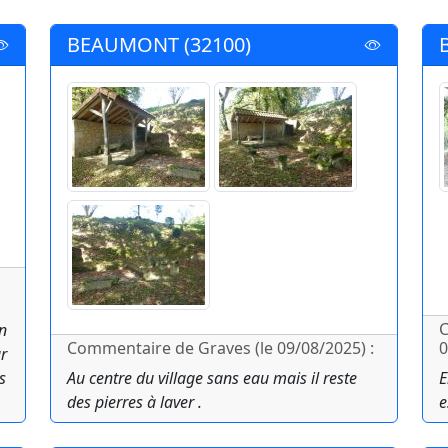
BEAUMONT (32100)
C
n
Commentaire de Graves (le 09/08/2025) :
0
ur
s
Au centre du village sans eau mais il reste
E
des pierres à laver .
e