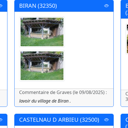
BIRAN (32350)
Commentaire de Graves (le 09/08/2025) :
C
3
lavoir du village de Biran .
CASTELNAU D ARBIEU (32500)