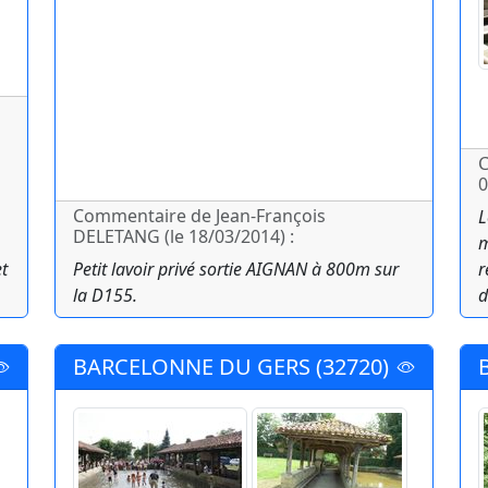
C
0
Commentaire de Jean-François
L
DELETANG (le 18/03/2014) :
m
t
Petit lavoir privé sortie AIGNAN à 800m sur
r
la D155.
d
BARCELONNE DU GERS (32720)