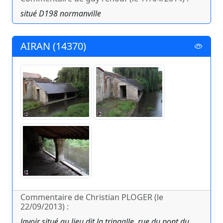
situé D198 normanville
AIRAN (14370)
Commentaire de Christian PLOGER (le
22/09/2013) :
lavoir situé au lieu dit la tringalle, rue du pont du