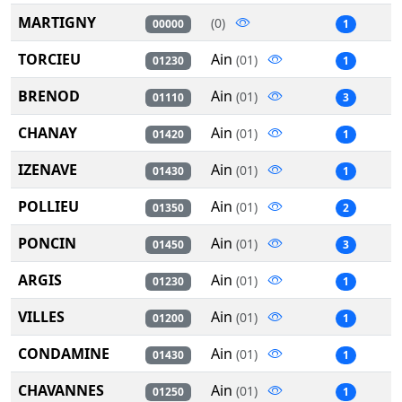
MARTIGNY
(0)
00000
1
TORCIEU
Ain
(01)
01230
1
BRENOD
Ain
(01)
01110
3
CHANAY
Ain
(01)
01420
1
IZENAVE
Ain
(01)
01430
1
POLLIEU
Ain
(01)
01350
2
PONCIN
Ain
(01)
01450
3
ARGIS
Ain
(01)
01230
1
VILLES
Ain
(01)
01200
1
CONDAMINE
Ain
(01)
01430
1
CHAVANNES
Ain
(01)
01250
1