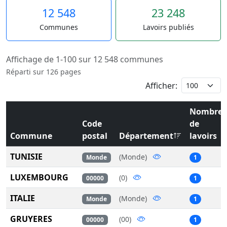
12 548
23 248
Communes
Lavoirs publiés
Affichage de 1-100 sur 12 548 communes
Réparti sur 126 pages
Afficher:
Nombre
Code
de
Commune
postal
Département
lavoirs
TUNISIE
(Monde)
Monde
1
LUXEMBOURG
(0)
00000
1
ITALIE
(Monde)
Monde
1
GRUYERES
(00)
00000
1