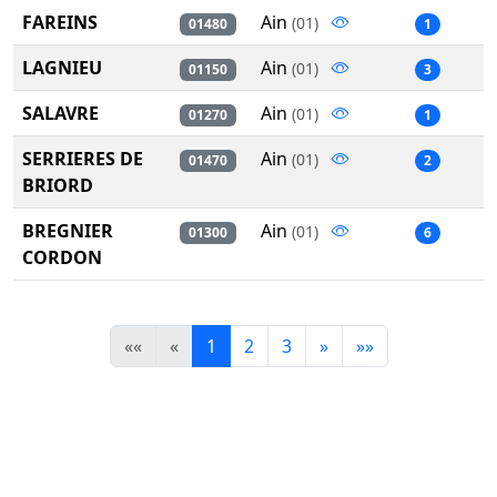
FAREINS
Ain
(01)
01480
1
LAGNIEU
Ain
(01)
01150
3
SALAVRE
Ain
(01)
01270
1
SERRIERES DE
Ain
(01)
01470
2
BRIORD
BREGNIER
Ain
(01)
01300
6
CORDON
««
«
1
2
3
»
»»