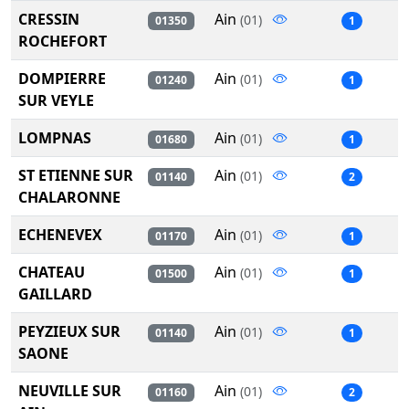
CRESSIN
Ain
(01)
01350
1
ROCHEFORT
DOMPIERRE
Ain
(01)
01240
1
SUR VEYLE
LOMPNAS
Ain
(01)
01680
1
ST ETIENNE SUR
Ain
(01)
01140
2
CHALARONNE
ECHENEVEX
Ain
(01)
01170
1
CHATEAU
Ain
(01)
01500
1
GAILLARD
PEYZIEUX SUR
Ain
(01)
01140
1
SAONE
NEUVILLE SUR
Ain
(01)
01160
2