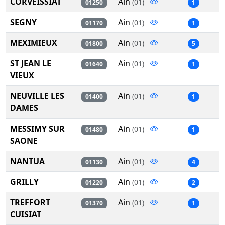
CORVEISSIAT
Ain
(01)
01250
1
SEGNY
Ain
(01)
01170
1
MEXIMIEUX
Ain
(01)
01800
5
ST JEAN LE
Ain
(01)
01640
1
VIEUX
NEUVILLE LES
Ain
(01)
01400
1
DAMES
MESSIMY SUR
Ain
(01)
01480
1
SAONE
NANTUA
Ain
(01)
01130
4
GRILLY
Ain
(01)
01220
2
TREFFORT
Ain
(01)
01370
1
CUISIAT