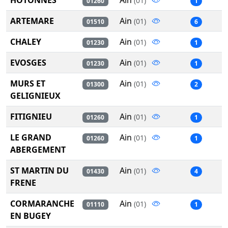
HOTONNES
Ain
(01)
01260
1
ARTEMARE
Ain
(01)
01510
6
CHALEY
Ain
(01)
01230
1
EVOSGES
Ain
(01)
01230
1
MURS ET
Ain
(01)
01300
2
GELIGNIEUX
FITIGNIEU
Ain
(01)
01260
1
LE GRAND
Ain
(01)
01260
1
ABERGEMENT
ST MARTIN DU
Ain
(01)
01430
4
FRENE
CORMARANCHE
Ain
(01)
01110
1
EN BUGEY