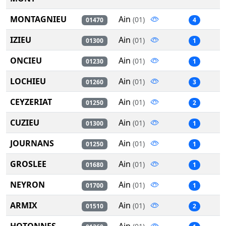
MONTAGNIEU
Ain
(01)
01470
4
IZIEU
Ain
(01)
01300
1
ONCIEU
Ain
(01)
01230
1
LOCHIEU
Ain
(01)
01260
3
CEYZERIAT
Ain
(01)
01250
2
CUZIEU
Ain
(01)
01300
1
JOURNANS
Ain
(01)
01250
1
GROSLEE
Ain
(01)
01680
1
NEYRON
Ain
(01)
01700
1
ARMIX
Ain
(01)
01510
2