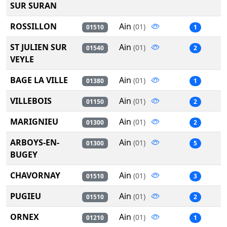
SUR SURAN
ROSSILLON
Ain
(01)
01510
1
ST JULIEN SUR
Ain
(01)
01540
2
VEYLE
BAGE LA VILLE
Ain
(01)
01380
1
VILLEBOIS
Ain
(01)
01150
2
MARIGNIEU
Ain
(01)
01300
2
ARBOYS-EN-
Ain
(01)
01300
5
BUGEY
CHAVORNAY
Ain
(01)
01510
3
PUGIEU
Ain
(01)
01510
2
ORNEX
Ain
(01)
01210
1