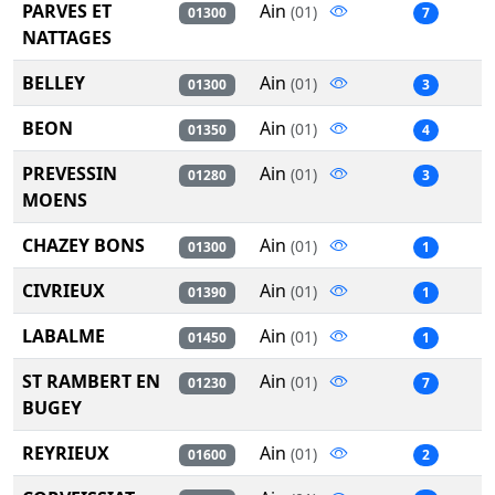
PARVES ET
Ain
(01)
01300
7
NATTAGES
BELLEY
Ain
(01)
01300
3
BEON
Ain
(01)
01350
4
PREVESSIN
Ain
(01)
01280
3
MOENS
CHAZEY BONS
Ain
(01)
01300
1
CIVRIEUX
Ain
(01)
01390
1
LABALME
Ain
(01)
01450
1
ST RAMBERT EN
Ain
(01)
01230
7
BUGEY
REYRIEUX
Ain
(01)
01600
2