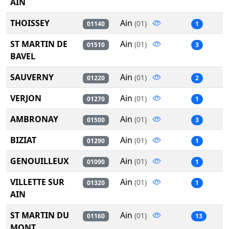
AIN
THOISSEY
Ain
(01)
01140
1
ST MARTIN DE
Ain
(01)
01510
3
BAVEL
SAUVERNY
Ain
(01)
01220
2
VERJON
Ain
(01)
01270
1
AMBRONAY
Ain
(01)
01500
3
BIZIAT
Ain
(01)
01290
1
GENOUILLEUX
Ain
(01)
01090
1
VILLETTE SUR
Ain
(01)
01320
1
AIN
ST MARTIN DU
Ain
(01)
01160
13
MONT