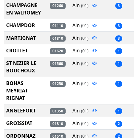
CHAMPAGNE
Ain
(01)
01260
3
EN VALROMEY
CHAMPDOR
Ain
(01)
01110
3
MARTIGNAT
Ain
(01)
01810
3
CROTTET
Ain
(01)
01620
1
ST NIZIER LE
Ain
(01)
01560
1
BOUCHOUX
BOHAS
Ain
(01)
01250
1
MEYRIAT
RIGNAT
ANGLEFORT
Ain
(01)
01350
1
GROISSIAT
Ain
(01)
01810
2
ORDONNAZ
Ain
(01)
01510
2