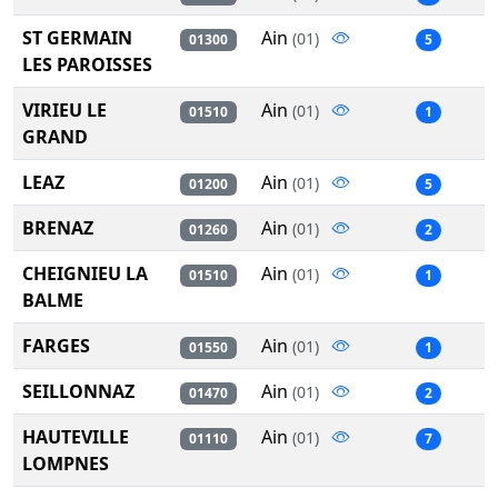
ST GERMAIN
Ain
(01)
01300
5
LES PAROISSES
VIRIEU LE
Ain
(01)
01510
1
GRAND
LEAZ
Ain
(01)
01200
5
BRENAZ
Ain
(01)
01260
2
CHEIGNIEU LA
Ain
(01)
01510
1
BALME
FARGES
Ain
(01)
01550
1
SEILLONNAZ
Ain
(01)
01470
2
HAUTEVILLE
Ain
(01)
01110
7
LOMPNES