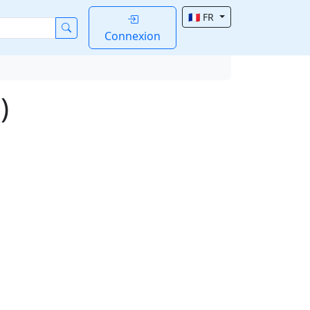
🇫🇷 FR
Connexion
)