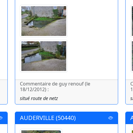
Commentaire de guy renouf (le
C
18/12/2012) :
1
situé route de netz
s
AUDERVILLE (50440)