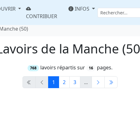
UVRIR
INFOS
CONTRIBUER
 Manche (50)
Lavoirs de la Manche (50
lavoirs répartis sur
pages.
768
16
1
2
3
...