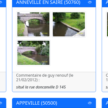
ANNEVILLE EN SAIRE (50760)
Commentaire de guy renouf (le
C
21/02/2012) :
1
situé la rue doncanville D 145
s
APPEVILLE (50500)