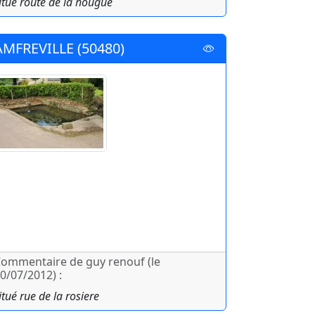
itué route de la hougue
AMFREVILLE (50480)
ommentaire de guy renouf (le
0/07/2012) :
itué rue de la rosiere