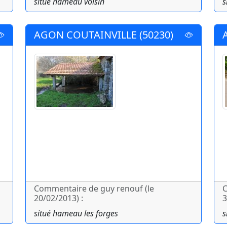
situé hameau voisin
s
AGON COUTAINVILLE (50230)
Commentaire de guy renouf (le
C
20/02/2013) :
3
situé hameau les forges
s