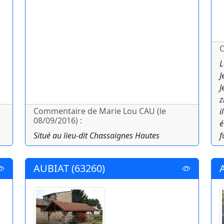
C
L
J
J
z
Commentaire de Marie Lou CAU (le
i
08/09/2016) :
é
Situé au lieu-dit Chassaignes Hautes
f
AUBIAT (63260)