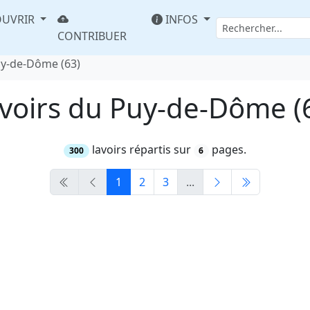
UVRIR
INFOS
CONTRIBUER
uy-de-Dôme (63)
voirs du Puy-de-Dôme (
lavoirs répartis sur
pages.
300
6
1
2
3
...