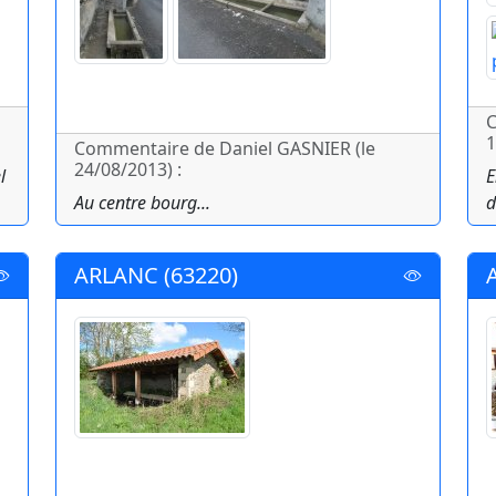
C
1
Commentaire de Daniel GASNIER (le
24/08/2013) :
l
E
Au centre bourg...
d
ARLANC (63220)