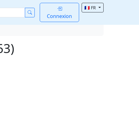
🇫🇷 FR
Connexion
63)