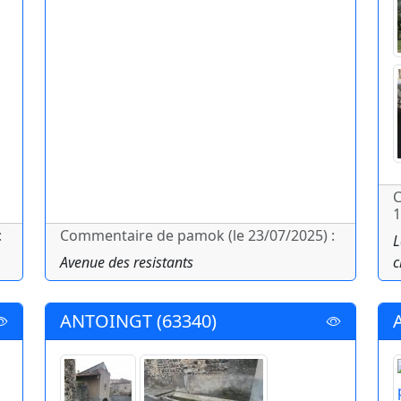
C
1
:
Commentaire de pamok (le 23/07/2025) :
L
Avenue des resistants
c
ANTOINGT (63340)