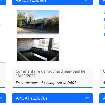
AVEZE (63690)
Commentaire de fouchard jean-paul (le
C
13/02/2024) :
1
En sortie ouest du village sur la D601
A
AYDAT (63970)