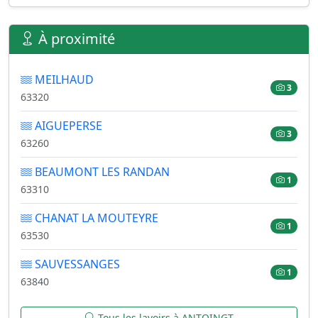
À proximité
MEILHAUD
3
63320
AIGUEPERSE
3
63260
BEAUMONT LES RANDAN
1
63310
CHANAT LA MOUTEYRE
1
63530
SAUVESSANGES
1
63840
Tous les lavoirs à ANTOINGT