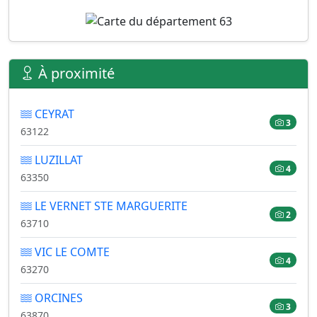
À proximité
CEYRAT
3
63122
LUZILLAT
4
63350
LE VERNET STE MARGUERITE
2
63710
VIC LE COMTE
4
63270
ORCINES
3
63870