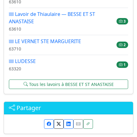
63610
Lavoir de Thiaulaire — BESSE ET ST
ANASTAISE
3
63610
LE VERNET STE MARGUERITE
2
63710
LUDESSE
1
63320
Tous les lavoirs à BESSE ET ST ANASTAISE
Partager