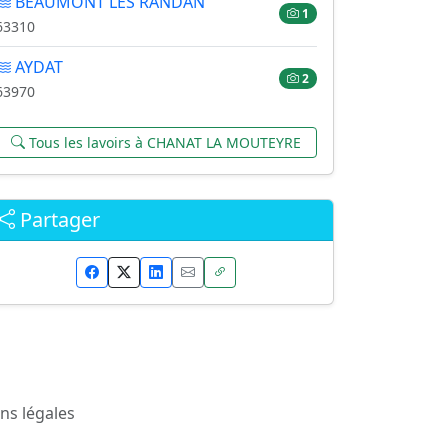
BEAUMONT LES RANDAN
1
63310
AYDAT
2
63970
Tous les lavoirs à CHANAT LA MOUTEYRE
Partager
ns légales