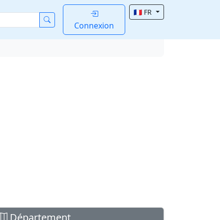
🇫🇷 FR
Connexion
Département