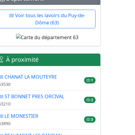
Voir tous les lavoirs du Puy-de-
Dôme (63)
À proximité
CHANAT LA MOUTEYRE
1
63530
ST BONNET PRES ORCIVAL
2
63210
LE MONESTIER
3
63890