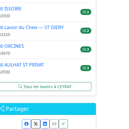
ISSOIRE
2
63500
Lavoir du Cheix — ST DIERY
2
63320
ORCINES
3
63870
AULHAT ST PRIVAT
3
63500
Tous les lavoirs à CEYRAT
Partager