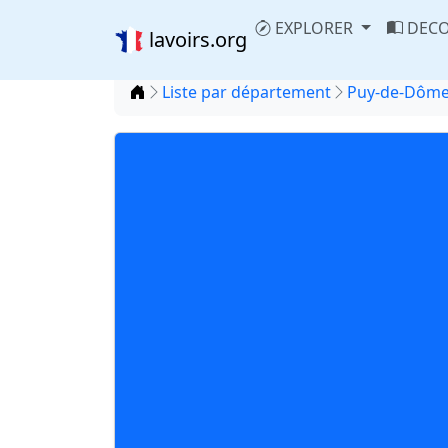
EXPLORER
DECO
lavoirs.org
Accueil
Liste par département
Puy-de-Dôme