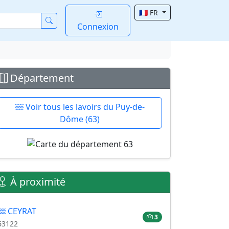
🇫🇷 FR
Connexion
Département
Voir tous les lavoirs du Puy-de-
Dôme (63)
À proximité
CEYRAT
3
63122