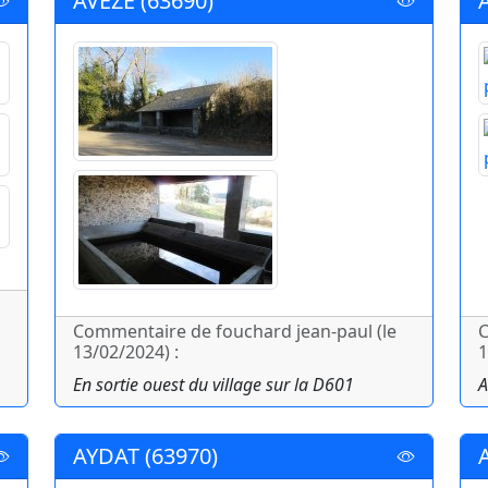
AVEZE (63690)
Commentaire de fouchard jean-paul (le
C
13/02/2024) :
1
En sortie ouest du village sur la D601
A
AYDAT (63970)