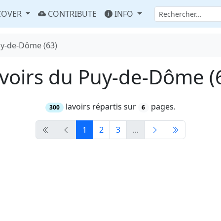
COVER
CONTRIBUTE
INFO
uy-de-Dôme (63)
voirs du Puy-de-Dôme (
lavoirs répartis sur
pages.
300
6
1
2
3
...