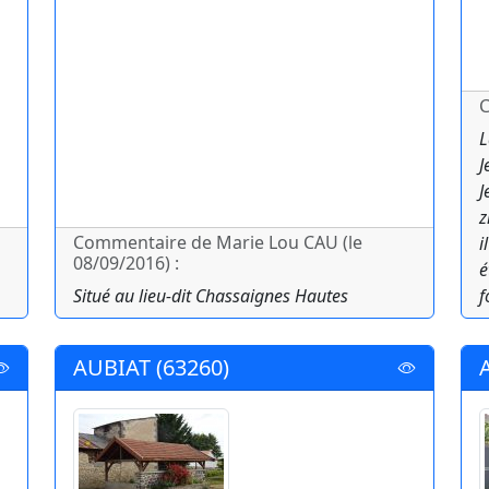
C
L
J
J
z
Commentaire de Marie Lou CAU (le
i
08/09/2016) :
é
Situé au lieu-dit Chassaignes Hautes
f
AUBIAT (63260)