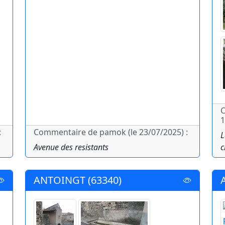
C
1
:
Commentaire de pamok (le 23/07/2025) :
L
Avenue des resistants
c
ANTOINGT (63340)