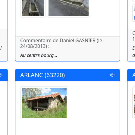
C
1
Commentaire de Daniel GASNIER (le
24/08/2013) :
l
E
Au centre bourg...
d
ARLANC (63220)