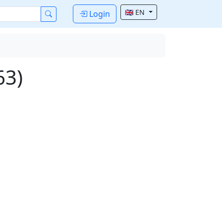
🇬🇧 EN
Login
63)