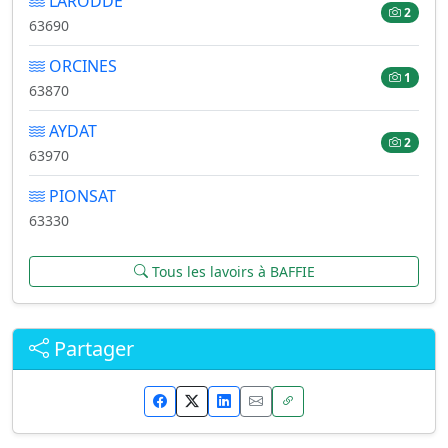
LARODDE
2
63690
ORCINES
1
63870
AYDAT
2
63970
PIONSAT
63330
Tous les lavoirs à BAFFIE
Partager