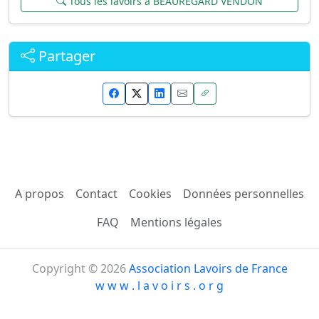
Tous les lavoirs à BEAUREGARD VENDON
Partager
A propos
Contact
Cookies
Données personnelles
FAQ
Mentions légales
Copyright © 2026
Association Lavoirs de France
w w w . l a v o i r s . o r g