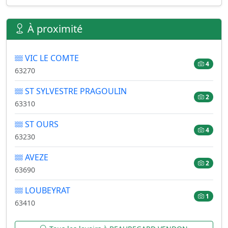
À proximité
VIC LE COMTE
4
63270
ST SYLVESTRE PRAGOULIN
2
63310
ST OURS
4
63230
AVEZE
2
63690
LOUBEYRAT
1
63410