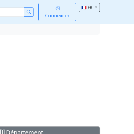
🇫🇷 FR
Connexion
Département