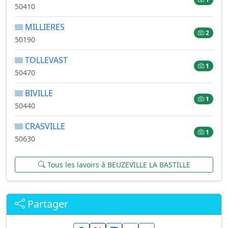
50410
MILLIERES
2
50190
TOLLEVAST
1
50470
BIVILLE
1
50440
CRASVILLE
1
50630
Tous les lavoirs à BEUZEVILLE LA BASTILLE
Partager