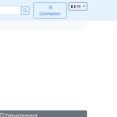
🇫🇷 FR
Connexion
Département