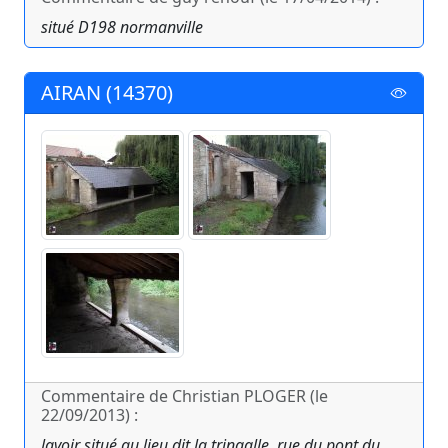
situé D198 normanville
AIRAN (14370)
Commentaire de Christian PLOGER (le
22/09/2013) :
lavoir situé au lieu dit la tringalle, rue du pont du