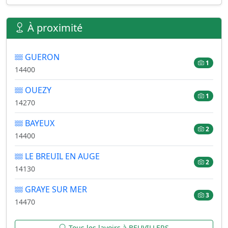
À proximité
GUERON
1
14400
OUEZY
1
14270
BAYEUX
2
14400
LE BREUIL EN AUGE
2
14130
GRAYE SUR MER
3
14470
Tous les lavoirs à BEUVILLERS