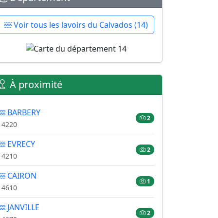
Voir tous les lavoirs du Calvados (14)
À proximité
BARBERY
2
14220
EVRECY
2
14210
CAIRON
1
14610
JANVILLE
2