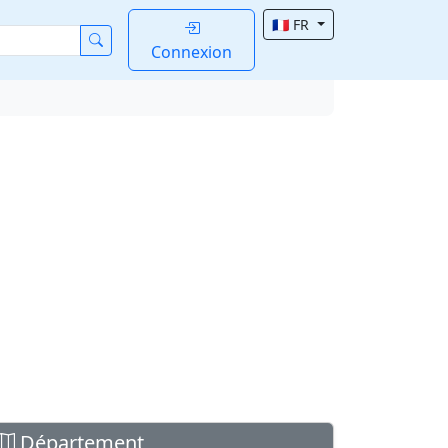
🇫🇷 FR
Connexion
Département