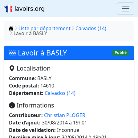
lavoirs.org
Accueil
Liste par département
Calvados (14)
Lavoir à BASLY
Lavoir à BASLY
Publié
Localisation
Commune:
BASLY
Code postal:
14610
Département:
Calvados (14)
Informations
Contributeur:
Christian PLOGER
Date d'ajout:
30/08/2014 à 19h01
Date de validation:
Inconnue
Dernière mise à jour:
30/08/2014 à 19h01