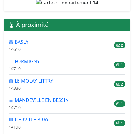
À proximité
BASLY
2
14610
FORMIGNY
1
14710
LE MOLAY LITTRY
2
14330
MANDEVILLE EN BESSIN
1
14710
FIERVILLE BRAY
1
14190