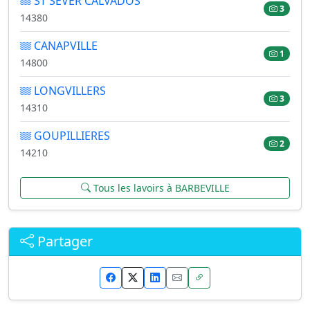
ST SEVER CALVADOS
3
14380
CANAPVILLE
1
14800
LONGVILLERS
3
14310
GOUPILLIERES
2
14210
Tous les lavoirs à BARBEVILLE
Partager