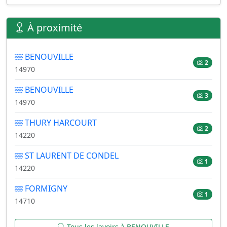
À proximité
BENOUVILLE
2
14970
BENOUVILLE
3
14970
THURY HARCOURT
2
14220
ST LAURENT DE CONDEL
1
14220
FORMIGNY
1
14710
Tous les lavoirs à BENOUVILLE