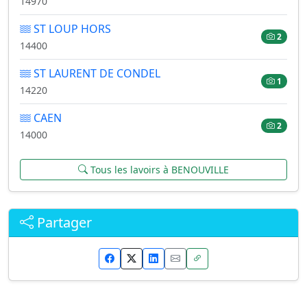
14970
ST LOUP HORS
2
14400
ST LAURENT DE CONDEL
1
14220
CAEN
2
14000
Tous les lavoirs à BENOUVILLE
Partager