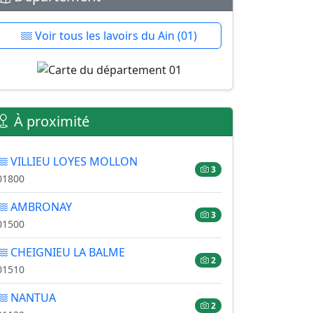
Voir tous les lavoirs du Ain (01)
À proximité
VILLIEU LOYES MOLLON
3
01800
AMBRONAY
3
01500
CHEIGNIEU LA BALME
2
01510
NANTUA
2