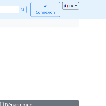
🇫🇷 FR
Connexion
Département