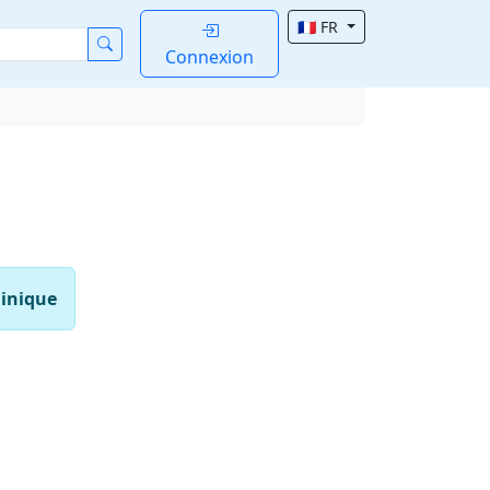
🇫🇷 FR
Connexion
inique