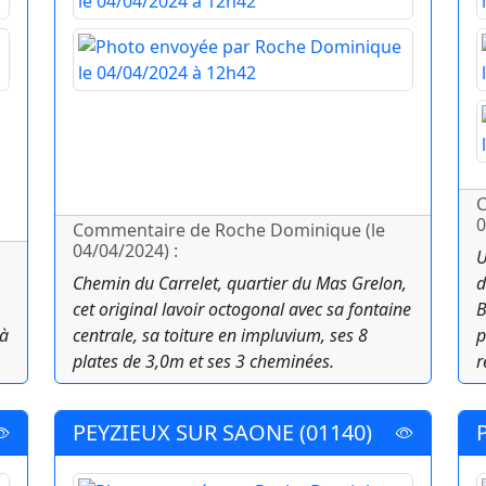
C
0
Commentaire de Roche Dominique (le
04/04/2024) :
U
Chemin du Carrelet, quartier du Mas Grelon,
d
cet original lavoir octogonal avec sa fontaine
B
 à
centrale, sa toiture en impluvium, ses 8
p
plates de 3,0m et ses 3 cheminées.
r
PEYZIEUX SUR SAONE (01140)