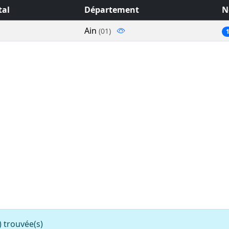
tal
Département
N
Ain
(01)
trouvée(s)