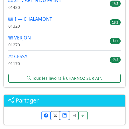
ST MARTIN DU FRENE
2
01430
1 — CHALAMONT
3
01320
VERJON
3
01270
CESSY
2
01170
Tous les lavoirs à CHARNOZ SUR AIN
Partager