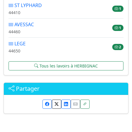
ST LYPHARD
1
44410
AVESSAC
1
44460
LEGE
2
44650
Tous les lavoirs à HERBIGNAC
Partager