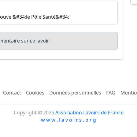
 trouve &#34;le Pôle Santé&#34;
entaire sur ce lavoir.
Contact
Cookies
Données personnelles
FAQ
Mentio
Copyright © 2026
Association Lavoirs de France
w w w . l a v o i r s . o r g