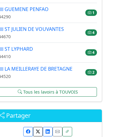
GUEMENE PENFAO
1
44290
ST JULIEN DE VOUVANTES
4
44670
ST LYPHARD
4
44410
LA MEILLERAYE DE BRETAGNE
2
44520
Tous les lavoirs à TOUVOIS
Partager