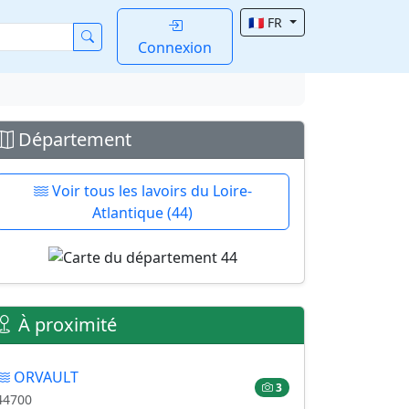
🇫🇷 FR
Connexion
Département
Voir tous les lavoirs du Loire-
Atlantique (44)
À proximité
ORVAULT
3
44700