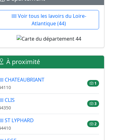
Voir tous les lavoirs du Loire-
Atlantique (44)
À proximité
CHATEAUBRIANT
1
44110
CLIS
3
44350
ST LYPHARD
2
44410