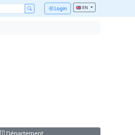
🇬🇧 EN
Login
Département