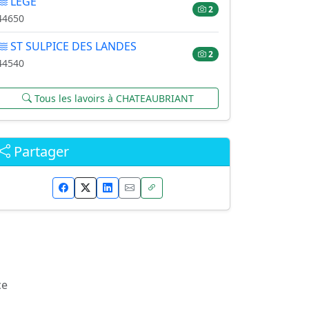
LEGE
2
44650
ST SULPICE DES LANDES
2
44540
Tous les lavoirs à CHATEAUBRIANT
Partager
ce