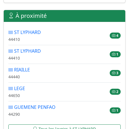
À proximité
ST LYPHARD
4
44410
ST LYPHARD
1
44410
RIAILLE
3
44440
LEGE
2
44650
GUEMENE PENFAO
1
44290
Tous les lavoirs à ST LYPHARD