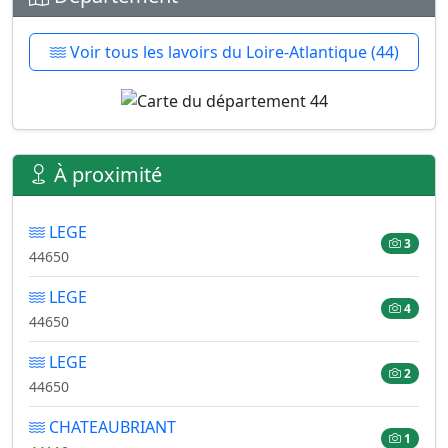
Voir tous les lavoirs du Loire-Atlantique (44)
À proximité
LEGE
3
44650
LEGE
4
44650
LEGE
2
44650
CHATEAUBRIANT
1