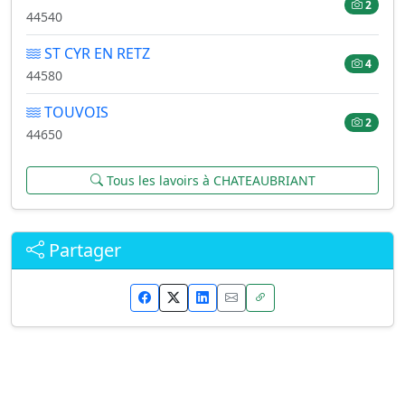
2
44540
ST CYR EN RETZ
4
44580
TOUVOIS
2
44650
Tous les lavoirs à CHATEAUBRIANT
Partager