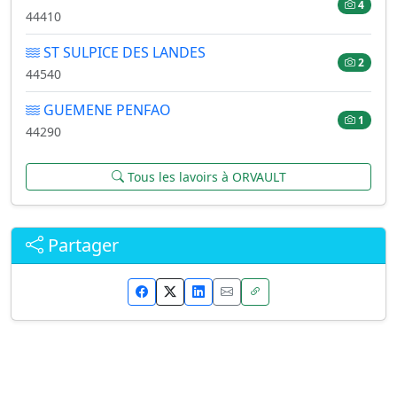
4
44410
ST SULPICE DES LANDES
2
44540
GUEMENE PENFAO
1
44290
Tous les lavoirs à ORVAULT
Partager