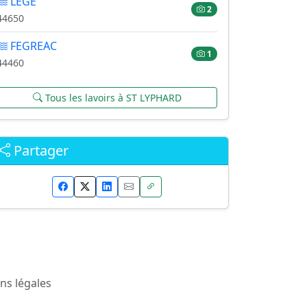
LEGE
2
44650
FEGREAC
1
44460
Tous les lavoirs à ST LYPHARD
Partager
ns légales