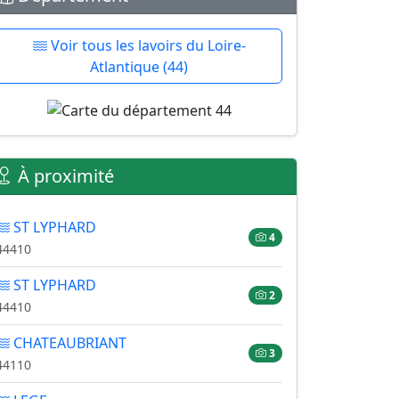
Voir tous les lavoirs du Loire-
Atlantique (44)
À proximité
ST LYPHARD
4
44410
ST LYPHARD
2
44410
CHATEAUBRIANT
3
44110