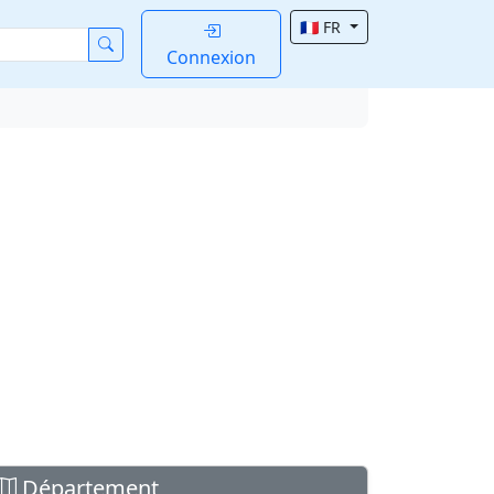
🇫🇷 FR
Connexion
Département