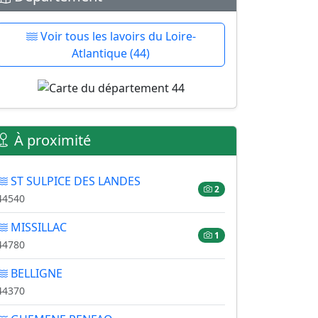
Voir tous les lavoirs du Loire-
Atlantique (44)
À proximité
ST SULPICE DES LANDES
2
44540
MISSILLAC
1
44780
BELLIGNE
44370