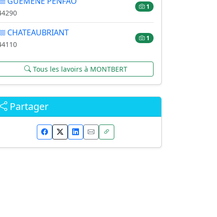
GUEMENE PENFAO
1
44290
CHATEAUBRIANT
1
44110
Tous les lavoirs à MONTBERT
Partager